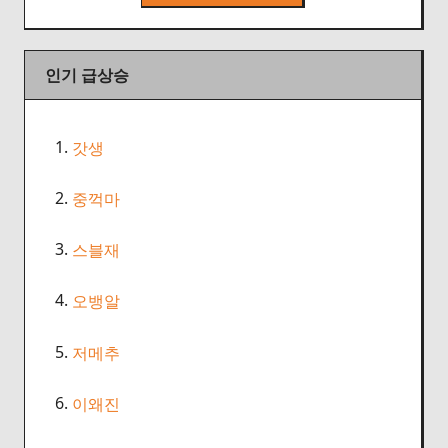
인기 급상승
1.
갓생
2.
중꺽마
3.
스블재
4.
오뱅알
5.
저메추
6.
이왜진