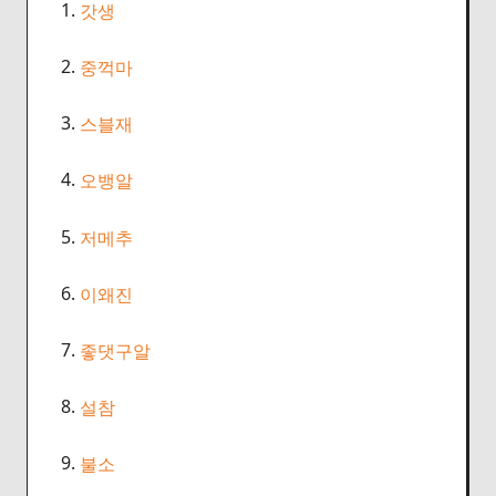
1.
갓생
2.
중꺽마
3.
스블재
4.
오뱅알
5.
저메추
6.
이왜진
7.
좋댓구알
8.
설참
9.
불소