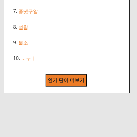
7.
좋댓구알
8.
설참
9.
불소
10.
ㅗㅜㅑ
인기 단어 더보기