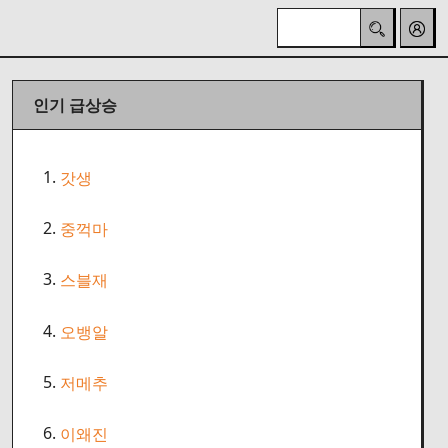
인기 급상승
1.
갓생
2.
중꺽마
3.
스블재
4.
오뱅알
5.
저메추
6.
이왜진