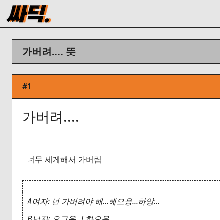
가버려.... 뜻
#1
가버려....
너무 세게해서 가버림
A여자: 넌 가버려야 해...헤으응...하앙...
B남자: 으그읏...! 하으응.......