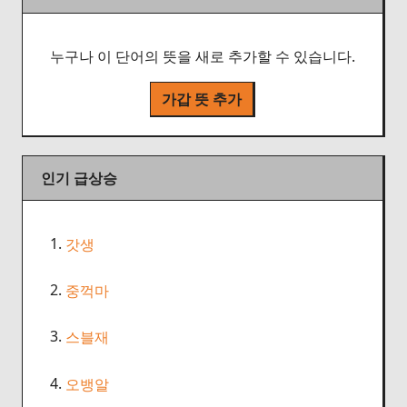
누구나 이 단어의 뜻을 새로 추가할 수 있습니다.
가갑 뜻 추가
인기 급상승
1.
갓생
2.
중꺽마
3.
스블재
4.
오뱅알