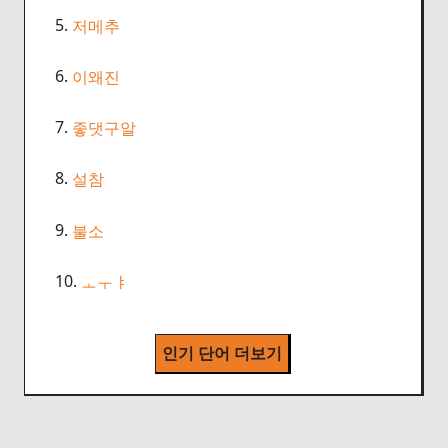
5.
저메추
6.
이왜진
7.
좋댓구알
8.
설참
9.
불소
10.
ㅗㅜㅑ
인기 단어 더보기