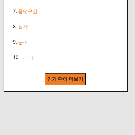
7.
좋댓구알
8.
설참
9.
불소
10.
ㅗㅜㅑ
인기 단어 더보기