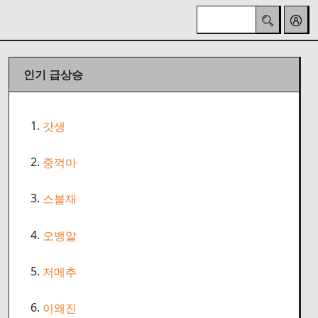
인기 급상승
1.
갓생
2.
중꺽마
3.
스블재
4.
오뱅알
5.
저메추
6.
이왜진