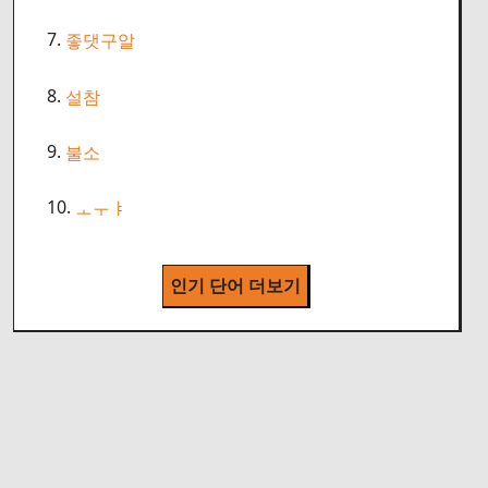
7.
좋댓구알
8.
설참
9.
불소
10.
ㅗㅜㅑ
인기 단어 더보기