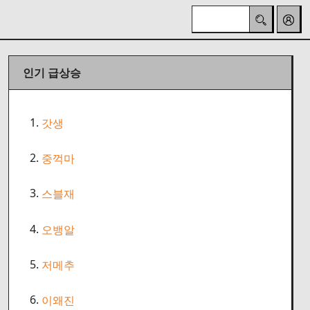
인기 급상승
1.
갓생
2.
중꺽마
3.
스블재
4.
오뱅알
5.
저메추
6.
이왜진