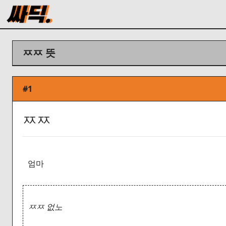
ㅉㅉ 뜻
#1
ㅉㅉ
엄마
ㅉㅉ 없노