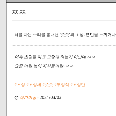
ㅉㅉ
혀를 차는 소리를 흉내낸 '쯧쯧'의 초성. 연민을 느끼거
어휴 초딩들 마크 그렇게 하는거 아닌데 ㅉㅉ
요즘 어린 놈의 자식들이란..ㅉㅉ
#초성
#초성체
#쯧쯧
#부정적
#초성만
작가미상
- 2021/03/03