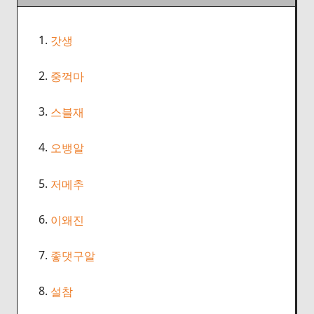
1.
갓생
2.
중꺽마
3.
스블재
4.
오뱅알
5.
저메추
6.
이왜진
7.
좋댓구알
8.
설참