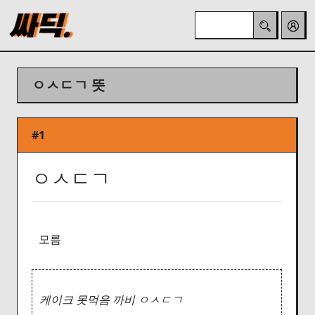
ㅇㅅㄷㄱ 뜻
#1
ㅇㅅㄷㄱ
모름
케이크 못먹음 까비 ㅇㅅㄷㄱ