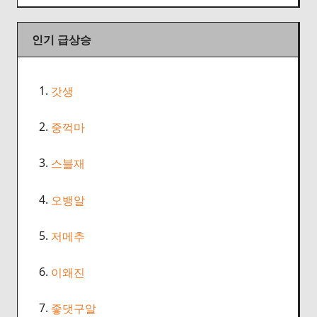
인기 급상승
1.
갓생
2.
중꺽마
3.
스블재
4.
오뱅알
5.
저메추
6.
이왜진
7.
좋댓구알