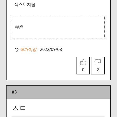
섹스보지털
헤응
작가미상
- 2022/09/08
0
2
#3
ㅅㅌ