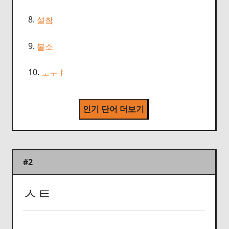
8.
설참
9.
불소
10.
ㅗㅜㅑ
인기 단어 더보기
#2
ㅅㅌ