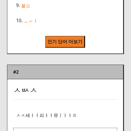
9.
불소
10.
ㅗㅜㅑ
인기 단어 더보기
#2
ㅅㅄㅅ
ㅅㅅ세ㅏㅓ피ㅑㅓ뮤ㅣㅏㅓㅍ