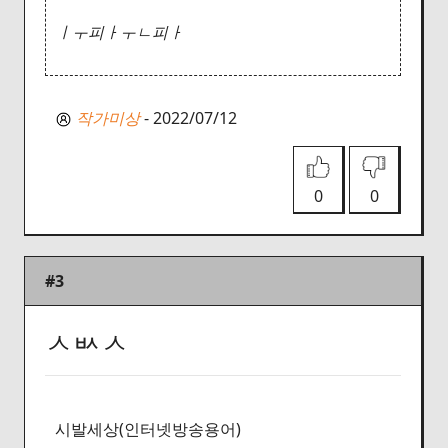
ㅣㅜ피ㅏㅜㄴ피ㅏ
작가미상
- 2022/07/12
0
0
#3
ㅅㅄㅅ
시발세상(인터넷방송용어)