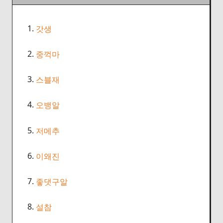
1.
갓생
2.
중꺽마
3.
스블재
4.
오뱅알
5.
저메추
6.
이왜진
7.
좋댓구알
8.
설참