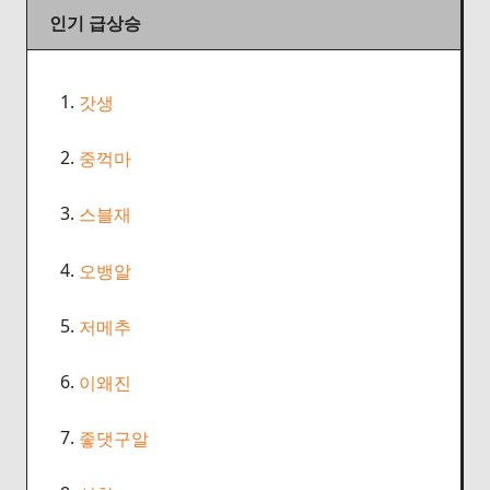
인기 급상승
1.
갓생
2.
중꺽마
3.
스블재
4.
오뱅알
5.
저메추
6.
이왜진
7.
좋댓구알