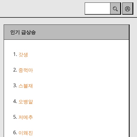
인기 급상승
1.
갓생
2.
중꺽마
3.
스블재
4.
오뱅알
5.
저메추
6.
이왜진