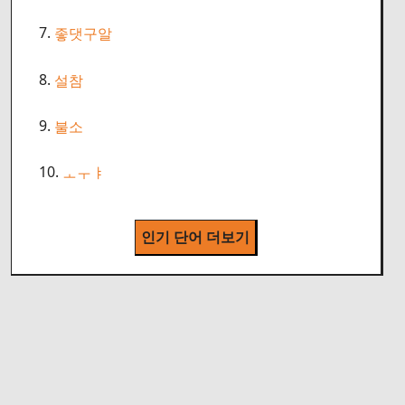
7.
좋댓구알
8.
설참
9.
불소
10.
ㅗㅜㅑ
인기 단어 더보기