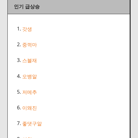
인기 급상승
1.
갓생
2.
중꺽마
3.
스블재
4.
오뱅알
5.
저메추
6.
이왜진
7.
좋댓구알