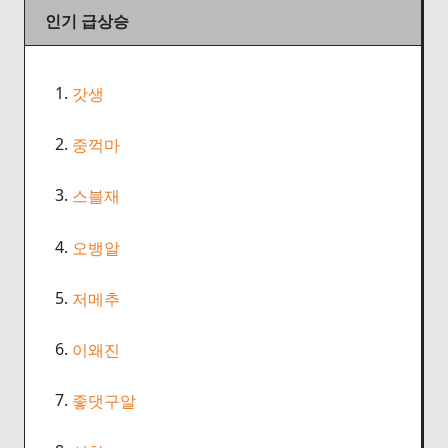
인기 급상승
1.
갓생
2.
중꺽마
3.
스블재
4.
오뱅알
5.
저메추
6.
이왜진
7.
좋댓구알