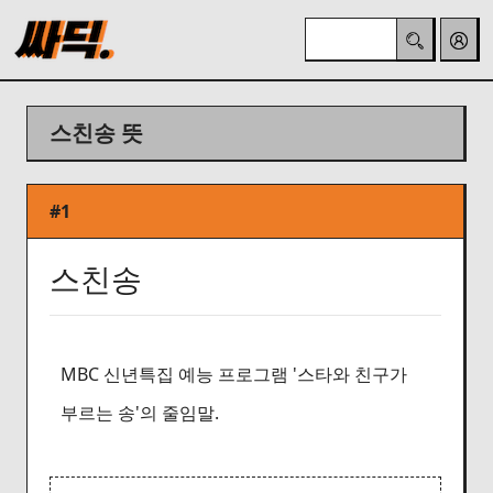
스친송 뜻
#1
스친송
MBC 신년특집 예능 프로그램 '스타와 친구가
부르는 송'의 줄임말.