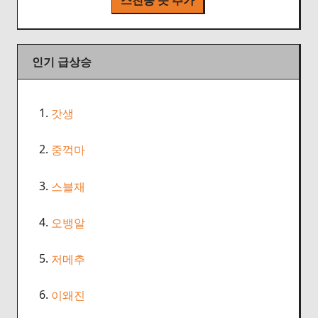
스친송 뜻 추가
인기 급상승
1.
갓생
2.
중꺽마
3.
스블재
4.
오뱅알
5.
저메추
6.
이왜진